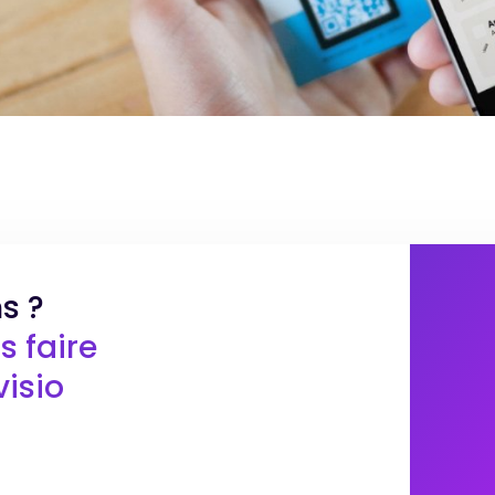
s ?
 faire
isio