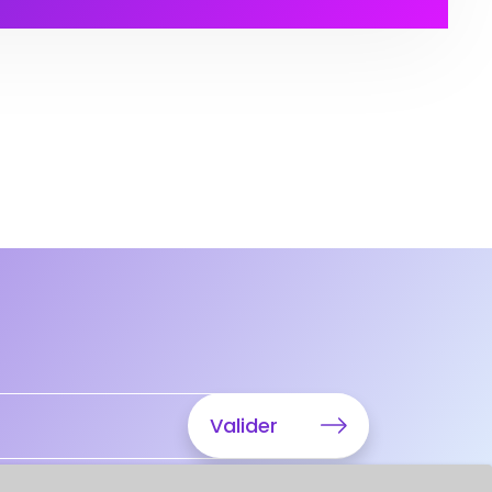
Valider
ider Votre demande.
RGPD