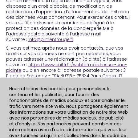
Conformément à la règlementation en vigueur, vous
disposez d'un droit d'accès, de modification, de
rectification, d’opposition, d’effacement ou de limitation
des données vous concernant. Pour exercer ces droits, il
vous suffit d’adresser un courrier au délégué à la
protection des données de la Conciergerie Me à
l’adresse postale suivante à l’adresse mail
suivante :
info@pimentrouge.fr
Si vous estimez, après nous avoir contactés, que vos
droits sur vos données ne sont pas respectés, vous
pouvez adresser une réclamation (plainte) à l’adresse
suivante :
https://www.cnil.fr/fr/webform/adresser-une-
plainte
ou bien encore à l’adresse postale suivante : 3
Place de Fontenoy - TSA 80715 - 75334 Paris Cedex 07
Nous utilisons des cookies pour personnaliser le
Copyright : 2022 ©Conciergerie Me
contenu et les publicités, pour fournir des
fonctionnalités de médias sociaux et pour analyser le
trafic vers notre site Web. Nous partageons également
des informations sur votre utilisation de notre site Web
avec nos partenaires de médias sociaux, de publicité
Enregistrez votre email
pour rester au courant
des
et d'analyse. Nos partenaires peuvent combiner ces
avancées
de notre logiciel
informations avec d'autres informations que vous leur
avez fournies ou qu'ils ont collectées dans le cadre de