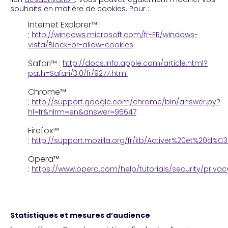
souhaits en matière de cookies. Pour :
Internet Explorer™
:
http://windows.microsoft.com/fr-FR/windows-
vista/Block-or-allow-cookies
Safari™ :
http://docs.info.apple.com/article.html?
path=Safari/3.0/fr/9277.html
Chrome™
:
http://support.google.com/chrome/bin/answer.py?
hl=fr&hlrm=en&answer=95647
Firefox™
:
http://support.mozilla.org/fr/kb/Activer%20et%20d%
Opera™
:
https://www.opera.com/help/tutorials/security/privac
Statistiques et mesures d’audience