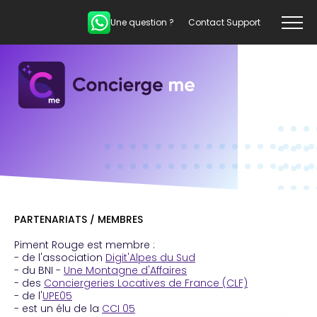
Une question ?
Contact Support
PARTENARIATS / MEMBRES
Piment Rouge est membre :
- de l'association
Digit'Alpes du Sud
- du BNI -
Une Montagne d'Affaires
- des
Conciergeries Locatives de France (CLF)
- de l'
UPE05
- est un élu de la
CCI 05