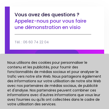
Vous avez des questions ?
Appelez-nous pour vous faire
une démonstration en visio
Tél. : 06 60 74 22 04
Réservez un créneau
Nous utilisons des cookies pour personnaliser le
contenu et les publicités, pour fournir des
fonctionnalités de médias sociaux et pour analyser le
trafic vers notre site Web. Nous partageons également
des informations sur votre utilisation de notre site Web
avec nos partenaires de médias sociaux, de publicité
Enregistrez votre email
pour rester au courant
des
et d'analyse. Nos partenaires peuvent combiner ces
avancées
de notre logiciel
informations avec d'autres informations que vous leur
avez fournies ou qu'ils ont collectées dans le cadre de
votre utilisation des services.
Valider